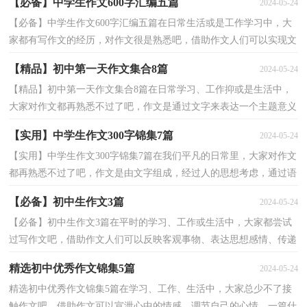
【必备】中学生作文600字汇编五篇
2024-05-24
【必备】中学生作文600字汇编五篇在日常生活或是工作学习中，大
家都有写作文的经历，对作文很是熟悉吧，借助作文人们可以实现文
化交流的目的。你知道作文怎样才能写的好吗？下面是...
【精品】初中第一天作文集合8篇
2024-05-24
【精品】初中第一天作文集合8篇在日常学习、工作抑或是生活中，
大家对作文都再熟悉不过了吧，作文是通过文字来表达一个主题意义
的记叙方法。如何写一篇有思想、有文采的作文呢？...
【实用】中学生作文300字锦集7篇
2024-05-24
【实用】中学生作文300字锦集7篇在我们平凡的日常里，大家对作文
都再熟悉不过了吧，作文是由文字组成，经过人的思想考虑，通过语
言组织来表达一个主题意义的文体。作文的注意事项有...
【必备】初中生作文3篇
2024-05-24
【必备】初中生作文3篇在平时的学习、工作或生活中，大家都尝试
过写作文吧，借助作文人们可以反映客观事物、表达思想感情、传递
知识信息。你写作文时总是无从下笔？下面是小编整...
精选初中优秀作文锦集5篇
2024-05-24
精选初中优秀作文锦集5篇在学习、工作、生活中，大家总少不了接
触作文吧，借助作文可以宣泄心中的情感，调节自己的心情。一篇什