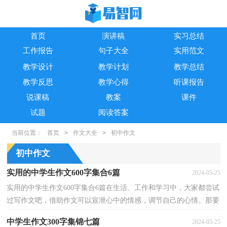
首页
演讲稿
实习总结
工作报告
句子大全
实用范文
教学设计
教学计划
教学总结
教学反思
教学心得
听课报告
说课稿
教案
课件
试题
阅读答案
当前位置：
首页
>
作文大全
>
初中作文
初中作文
实用的中学生作文600字集合6篇
2024-05-25
实用的中学生作文600字集合6篇在生活、工作和学习中，大家都尝试
过写作文吧，借助作文可以宣泄心中的情感，调节自己的心情。那要
怎么写好作文呢？下面是小编整理的中学生作文600字6...
中学生作文300字集锦七篇
2024-05-25