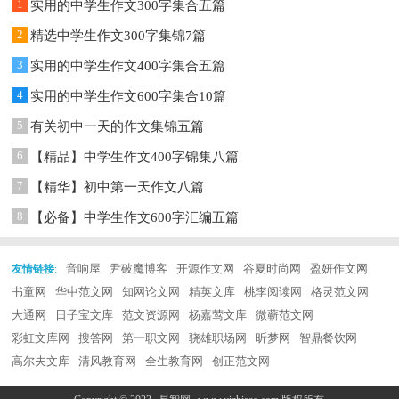
1
实用的中学生作文300字集合五篇
2
精选中学生作文300字集锦7篇
3
实用的中学生作文400字集合五篇
4
实用的中学生作文600字集合10篇
5
有关初中一天的作文集锦五篇
6
【精品】中学生作文400字锦集八篇
7
【精华】初中第一天作文八篇
8
【必备】中学生作文600字汇编五篇
音响屋
尹破魔博客
开源作文网
谷夏时尚网
盈妍作文网
友情链接
:
书童网
华中范文网
知网论文网
精英文库
桃李阅读网
格灵范文网
大通网
日子宝文库
范文资源网
杨嘉莺文库
微蕲范文网
彩虹文库网
搜答网
第一职文网
骁雄职场网
昕梦网
智鼎餐饮网
高尔夫文库
清风教育网
全生教育网
创正范文网