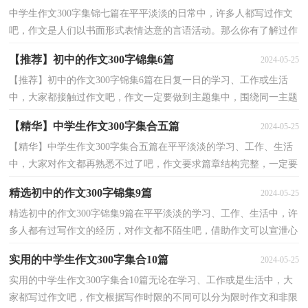
中学生作文300字集锦七篇在平平淡淡的日常中，许多人都写过作文
吧，作文是人们以书面形式表情达意的言语活动。那么你有了解过作
文吗？下面是小编为大家收集的中学生作文300字7篇，...
【推荐】初中的作文300字锦集6篇
2024-05-25
【推荐】初中的作文300字锦集6篇在日复一日的学习、工作或生活
中，大家都接触过作文吧，作文一定要做到主题集中，围绕同一主题
作深入阐述，切忌东拉西扯，主题涣散甚至无主题。相信许...
【精华】中学生作文300字集合五篇
2024-05-25
【精华】中学生作文300字集合五篇在平平淡淡的学习、工作、生活
中，大家对作文都再熟悉不过了吧，作文要求篇章结构完整，一定要
避免无结尾作文的出现。相信许多人会觉得作文很难...
精选初中的作文300字锦集9篇
2024-05-25
精选初中的作文300字锦集9篇在平平淡淡的学习、工作、生活中，许
多人都有过写作文的经历，对作文都不陌生吧，借助作文可以宣泄心
中的情感，调节自己的心情。写起作文来就毫无头绪？下...
实用的中学生作文300字集合10篇
2024-05-25
实用的中学生作文300字集合10篇无论在学习、工作或是生活中，大
家都写过作文吧，作文根据写作时限的不同可以分为限时作文和非限