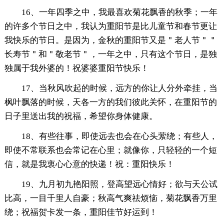
16、一年四季之中，我最喜欢菊花飘香的秋季；一年
的许多个节日之中，我认为重阳节是比儿童节和春节更让
我快乐的节日。是因为，金秋的重阳节又是＂老人节＂＂
长寿节＂和＂敬老节＂，一年之中，只有这个节日，是独
独属于我外婆的！祝婆婆重阳节快乐！
17、当秋风吹起的时候，远方的你让人分外牵挂，当
枫叶飘落的时候，天各一方的我们彼此关怀，在重阳节的
日子里送出我的祝福，希望你身体健康。
18、有些往事，即使远去也会在心头萦绕；有些人，
即使不常联系也会常记在心里；就像你，只轻轻的一个短
信，就是我衷心心意的快递！祝：重阳快乐！
19、九月初九艳阳照，登高望远心情好；欲与天公试
比高，一目千里人自豪；秋高气爽祛烦恼，菊花飘香万里
绕；祝福贺卡发一条，重阳佳节好运到！