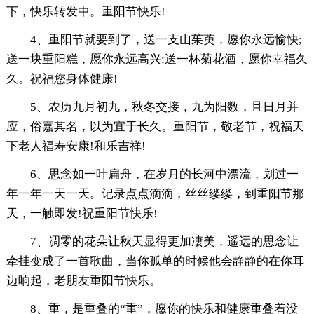
下，快乐转发中。重阳节快乐!
4、重阳节就要到了，送一支山茱萸，愿你永远愉快;
送一块重阳糕，愿你永远高兴;送一杯菊花酒，愿你幸福久
久。祝福您身体健康!
5、农历九月初九，秋冬交接，九为阳数，且日月并
应，俗嘉其名，以为宜于长久。重阳节，敬老节，祝福天
下老人福寿安康!和乐吉祥!
6、思念如一叶扁舟，在岁月的长河中漂流，划过一
年一年一天一天。记录点点滴滴，丝丝缕缕，到重阳节那
天，一触即发!祝重阳节快乐!
7、凋零的花朵让秋天显得更加凄美，遥远的思念让
牵挂变成了一首歌曲，当你孤单的时候他会静静的在你耳
边响起，老朋友重阳节快乐。
8、重，是重叠的“重”，愿你的快乐和健康重叠着没