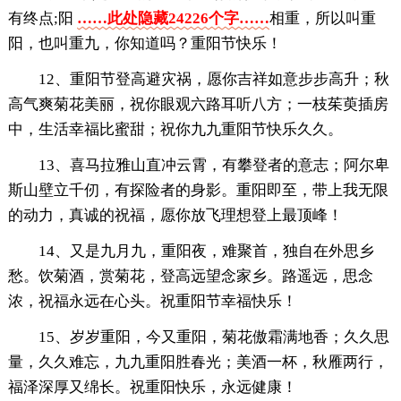
有终点;阳
……此处隐藏24226个字……
相重，所以叫重
阳，也叫重九，你知道吗？重阳节快乐！
12、重阳节登高避灾祸，愿你吉祥如意步步高升；秋
高气爽菊花美丽，祝你眼观六路耳听八方；一枝茱萸插房
中，生活幸福比蜜甜；祝你九九重阳节快乐久久。
13、喜马拉雅山直冲云霄，有攀登者的意志；阿尔卑
斯山壁立千仞，有探险者的身影。重阳即至，带上我无限
的动力，真诚的祝福，愿你放飞理想登上最顶峰！
14、又是九月九，重阳夜，难聚首，独自在外思乡
愁。饮菊酒，赏菊花，登高远望念家乡。路遥远，思念
浓，祝福永远在心头。祝重阳节幸福快乐！
15、岁岁重阳，今又重阳，菊花傲霜满地香；久久思
量，久久难忘，九九重阳胜春光；美酒一杯，秋雁两行，
福泽深厚又绵长。祝重阳快乐，永远健康！