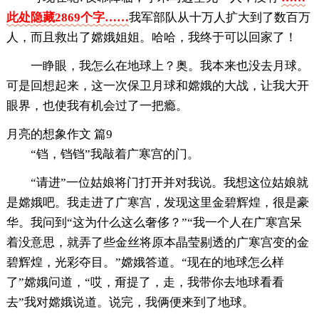
此处隐藏2869个字……
我军部队从十万人扩大到了数百万
人，而且救出了嫦娥姐姐。哈哈，我终于可以回家了！
一睁眼，我怎么在地球上？奥。我本来也没去月球。
可是回想起来，这一次保卫月球和嫦娥的大战，让我大开
眼界，也使我有机会过了一把瘾。
月亮的想象作文 篇9
“铛，铛铛”我敲着广寒宫的门。
“请进”一位姑娘将门打开并对我说。我想这位姑娘就
是嫦娥吧。我走进了广寒宫，发现这里金碧辉煌，很是豪
华。我问到“这为什么这么奢侈？”“我一个人在广寒宫呆
着没意思，就弄了些金丝将原本晶莹剔透的广寒宫变的金
碧辉煌，光彩夺目。”嫦娥答道。“现在的地球怎么样
了”嫦娥问道，“哎，甭提了，走，我带你去地球看看
去”我对嫦娥说道。说完，我俩便来到了地球。