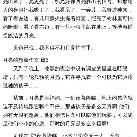
亮出来了，光更亮了，那光好像月亮胜出的信号。它那迷
人的身躯把我吸引了，我看呆了。一会儿，我醒过神来，
看了看左边，有几只萤火虫提着灯笼，照亮了树林里可怕
的暗影；看了看右边，有一只小虫子趴在地上，等待着捕
捉皎洁的月光。
天色已晚，我不得不和月亮挥挥手。
月亮的想象作文 篇2
又到了晚上，漆黑的夜空中没有调皮的星星在眨眼
睛，只有一轮孤独的月亮，它在寻找着一个可以为它驱逐
孤独的孩子……
从前，月亮是幸福的。一到夜幕降临，地上的孩子就
迫不及待地跟它聊个不停。那些孩子是多么天真啊!他们
拥有无限的想象，他们相信月亮可以陪他们玩耍，可以满
足他们小小的心愿。那时的月亮是多么幸福啊!
可现在呢?夜幕降临，小木马边空无一人，没有
……