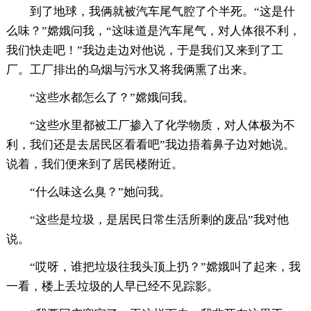
到了地球，我俩就被汽车尾气腔了个半死。“这是什
么味？”嫦娥问我，“这味道是汽车尾气，对人体很不利，
我们快走吧！”我边走边对他说，于是我们又来到了工
厂。工厂排出的乌烟与污水又将我俩熏了出来。
“这些水都怎么了？”嫦娥问我。
“这些水里都被工厂掺入了化学物质，对人体极为不
利，我们还是去居民区看看吧”我边捂着鼻子边对她说。
说着，我们便来到了居民楼附近。
“什么味这么臭？”她问我。
“这些是垃圾，是居民日常生活所剩的废品”我对他
说。
“哎呀，谁把垃圾往我头顶上扔？”嫦娥叫了起来，我
一看，楼上丢垃圾的人早已经不见踪影。