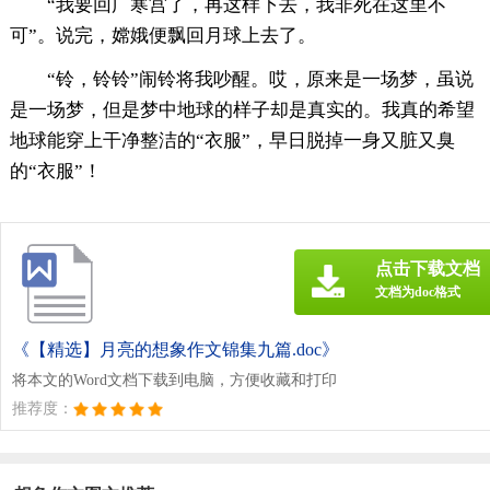
“我要回广寒宫了，再这样下去，我非死在这里不
可”。说完，嫦娥便飘回月球上去了。
“铃，铃铃”闹铃将我吵醒。哎，原来是一场梦，虽说
是一场梦，但是梦中地球的样子却是真实的。我真的希望
地球能穿上干净整洁的“衣服”，早日脱掉一身又脏又臭
的“衣服”！
点击下载文档
文档为doc格式
《【精选】月亮的想象作文锦集九篇.doc》
将本文的Word文档下载到电脑，方便收藏和打印
推荐度：