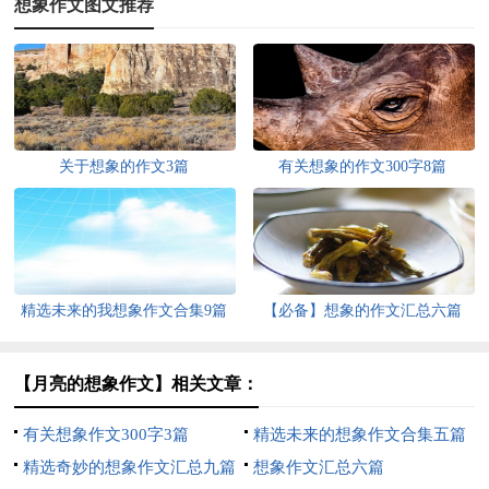
想象作文图文推荐
关于想象的作文3篇
有关想象的作文300字8篇
精选未来的我想象作文合集9篇
【必备】想象的作文汇总六篇
【月亮的想象作文】相关文章：
有关想象作文300字3篇
精选未来的想象作文合集五篇
精选奇妙的想象作文汇总九篇
想象作文汇总六篇