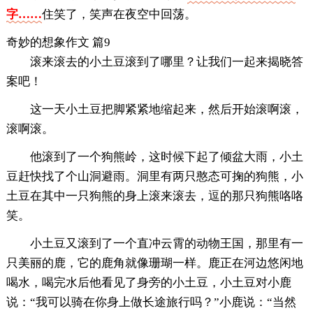
字……
住笑了，笑声在夜空中回荡。
奇妙的想象作文 篇9
滚来滚去的小土豆滚到了哪里？让我们一起来揭晓答
案吧！
这一天小土豆把脚紧紧地缩起来，然后开始滚啊滚，
滚啊滚。
他滚到了一个狗熊岭，这时候下起了倾盆大雨，小土
豆赶快找了个山洞避雨。洞里有两只憨态可掬的狗熊，小
土豆在其中一只狗熊的身上滚来滚去，逗的那只狗熊咯咯
笑。
小土豆又滚到了一个直冲云霄的动物王国，那里有一
只美丽的鹿，它的鹿角就像珊瑚一样。鹿正在河边悠闲地
喝水，喝完水后他看见了身旁的小土豆，小土豆对小鹿
说：“我可以骑在你身上做长途旅行吗？”小鹿说：“当然