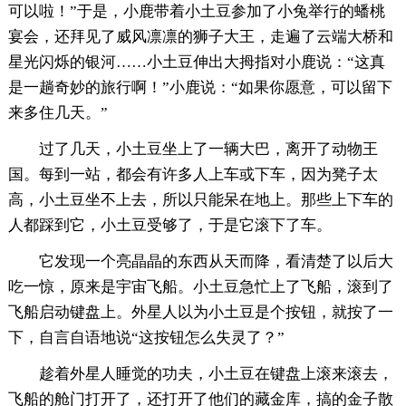
可以啦！”于是，小鹿带着小土豆参加了小兔举行的蟠桃
宴会，还拜见了威风凛凛的狮子大王，走遍了云端大桥和
星光闪烁的银河……小土豆伸出大拇指对小鹿说：“这真
是一趟奇妙的旅行啊！”小鹿说：“如果你愿意，可以留下
来多住几天。”
过了几天，小土豆坐上了一辆大巴，离开了动物王
国。每到一站，都会有许多人上车或下车，因为凳子太
高，小土豆坐不上去，所以只能呆在地上。那些上下车的
人都踩到它，小土豆受够了，于是它滚下了车。
它发现一个亮晶晶的东西从天而降，看清楚了以后大
吃一惊，原来是宇宙飞船。小土豆急忙上了飞船，滚到了
飞船启动键盘上。外星人以为小土豆是个按钮，就按了一
下，自言自语地说“这按钮怎么失灵了？”
趁着外星人睡觉的功夫，小土豆在键盘上滚来滚去，
飞船的舱门打开了，还打开了他们的藏金库，搞的金子散