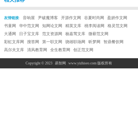
音响屋
尹破魔博客
开源作文网
谷夏时尚网
盈妍作文网
友情链接
:
书童网
华中范文网
知网论文网
精英文库
桃李阅读网
格灵范文网
大通网
日子宝文库
范文资源网
杨嘉莺文库
微蕲范文网
彩虹文库网
搜答网
第一职文网
骁雄职场网
昕梦网
智鼎餐饮网
高尔夫文库
清风教育网
全生教育网
创正范文网
Copyright © 2023
易智网
www.yizhiseo.com 版权所有