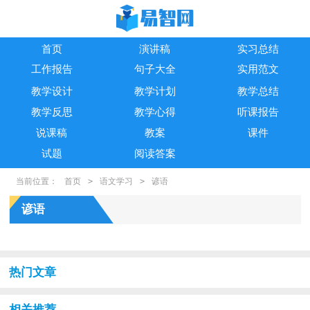
首页
演讲稿
实习总结
工作报告
句子大全
实用范文
教学设计
教学计划
教学总结
教学反思
教学心得
听课报告
说课稿
教案
课件
试题
阅读答案
当前位置：
首页
>
语文学习
>
谚语
谚语
热门文章
相关推荐