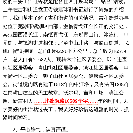
动的主要工作任务就是配合社区开展暑期“三结合”活动。
上午在吉和街道党工委钱震球副书记进行了简短的介绍
中，我们基本了解了吉和街道的相关情况：吉和街道办事
处位于芜湖市镜湖区西部，濒临青弋江至长江的交汇处，
其范围西沿长江，南抵青弋江，东邻青山街、冰冻街、申
元街，与镜湖街道相邻；北至中山北路，与赭山街道、弋
矶山街道接壤。总面积约2.96平方公里，总户数为16559
户，总人口有51682人。现辖六个社区居委会。即：进宝
街社区居委会、青山街社区居委会、滨江社区居委会、申
元街社区居委会、狮子山社区居委会、健康路社区居委
会。街道境内既有建于1618年的中江塔，又有法国1886年
在雨耕山建造的天主教堂。沃尔玛、吉和广场、滨江公
园、新吉和大
……此处隐藏10509个字……
年的时间，大
学美好的生活就过去了，我要好好珍惜这短暂的时光，抓
紧时间学习。
2、平心静气，认真严谨。