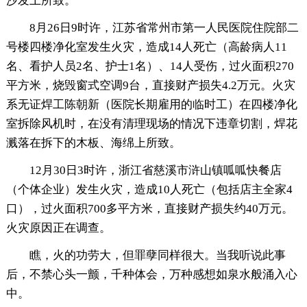
沙发上所致。
8月26日9时许，江苏省常州市第一人民医院住院部二
号楼四楼净化室发生火灾，造成14人死亡（高龄病人11
名、看护人员2名、护士1名）、14人受伤，过火面积270
平方米，烧毁窗式空调9台，直接财产损失4.2万元。火灾
系无证焊工陈朝新（医院长期雇用的临时工）在四楼净化
室拆除风机时，在没有清理现场的情况下违章切割，焊花
溅落在拆下的木板、海绵上所致。
12月30日3时许，浙江省慈溪市浒山镇呱呱快餐店
（个体企业）发生火灾，造成10人死亡（包括店主全家4
口），过火面积700多平方米，直接财产损失约40万元。
火灾原因正在调查。
瞧，火的功劳大，但罪孽同样很大。当我听说此事
后，不禁心头一颤，千种体会，万种感想如泉水般涌入心
中。