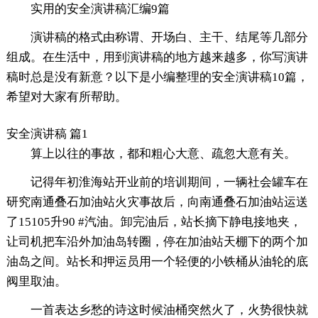
实用的安全演讲稿汇编9篇
演讲稿的格式由称谓、开场白、主干、结尾等几部分
组成。在生活中，用到演讲稿的地方越来越多，你写演讲
稿时总是没有新意？以下是小编整理的安全演讲稿10篇，
希望对大家有所帮助。
安全演讲稿 篇1
算上以往的事故，都和粗心大意、疏忽大意有关。
记得年初淮海站开业前的培训期间，一辆社会罐车在
研究南通叠石加油站火灾事故后，向南通叠石加油站运送
了15105升90 #汽油。卸完油后，站长摘下静电接地夹，
让司机把车沿外加油岛转圈，停在加油站天棚下的两个加
油岛之间。站长和押运员用一个轻便的小铁桶从油轮的底
阀里取油。
一首表达乡愁的诗这时候油桶突然火了，火势很快就