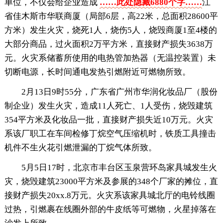
单位，不仅会给企业造成
……此处隐藏6880个字……
江
省佳木斯市华联商厦（局部6层，高22米，总面积28600平
方米）发生火灾，烧死1人，烧伤5人，烧毁商厦1至4楼的
大部分商品，过火面积2万平方米，直接财产损失3638万
元。火灾系储蓄所使用的电热管加热器（无温控装置）未
切断电源，长时间通电发热引燃附近可燃物所致。
2月13日9时55分，广东省广州市华润化妆品厂（股份
制企业）发生火灾，造成11人死亡、1人受伤，烧毁建筑
354平方米及化妆品一批，直接财产损失近10万元。火灾
系该厂职工在车间检修丁烷空气压缩机时，铁质工具撞击
机件不生火花引燃泄漏的丁烷气体所致。
5月5日17时，北京市丰台区玉泉营环岛家具城发生火
灾，烧毁建筑23000平方米及参展的348个厂家的摊位，直
接财产损失20xx.8万元。火灾系该家具城北厅的电铃线圈
过热，引燃裹在线圈外部的牛皮纸等可燃物，火星掉落在