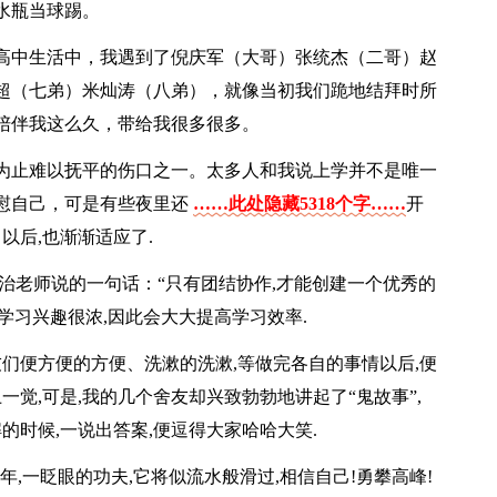
水瓶当球踢。
高中生活中，我遇到了倪庆军（大哥）张统杰（二哥）赵
超（七弟）米灿涛（八弟），就像当初我们跪地结拜时所
陪伴我这么久，带给我很多很多。
为止难以抚平的伤口之一。太多人和我说上学并不是唯一
慰自己，可是有些夜里还
……此处隐藏5318个字……
开
以后,也渐渐适应了.
治老师说的一句话：“只有团结协作,才能创建一个优秀的
的学习兴趣很浓,因此会大大提高学习效率.
友们便方便的方便、洗漱的洗漱,等做完各自的事情以后,便
一觉,可是,我的几个舍友却兴致勃勃地讲起了“鬼故事”,
的时候,一说出答案,便逗得大家哈哈大笑.
年,一眨眼的功夫,它将似流水般滑过,相信自己!勇攀高峰!