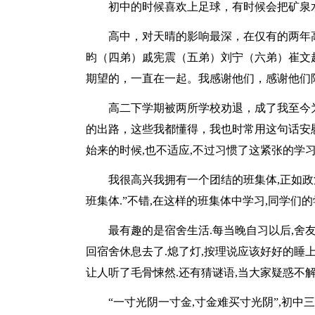
初中的时候喜欢上足球，有时候会把矿泉
高中，对天晴的影响最深，在仅有的两年
昀（四弟）戚宪震（五弟）刘宁（六弟）崔文
期望的，一直在一起。我感谢他们，感谢他们
高二下学期被两所学校劝退，成了我至今
的出路，这些我都懂得，我也时常用这句话安
始来的时候,也不适应,不过习惯了这紧张的学习
我很高兴我拥有一个团结的班集体,正如政
班集体.”不错,在这样的班集体中学习,同学们
最有趣的是宿舍生活.每当晚自习以后,舍
回宿舍休息去了.熄了灯,按理说应该好好的睡上
让人听了毛骨悚然.还有猜谜语,当大家疑惑不解
“一寸光阴一寸金,寸金难买寸光阴”,初中三