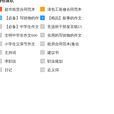
猜你喜欢
篇
1
2
超市租赁合同范本
清包工装修合同范本
3
4
【必备】写状物的作
【精品】叙事的作文
5
6
文10篇
【必备】中学生作文
600字3篇
竞选班干部发言稿15
7
8
600字合集七篇
文明中学生作文600
篇
实用的写状物的作文
9
10
字汇编9篇
小学生父亲节作文
集合六篇
租房合同范本(集合
1
12
主持词
15篇)
建议书
3
14
求职信
职业规划
5
16
日记
近义词