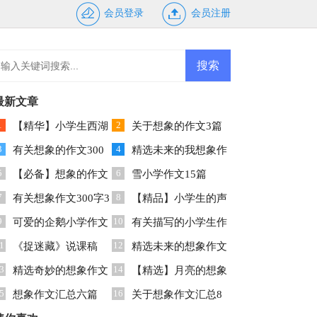
会员登录
会员注册
最新文章
1
2
【精华】小学生西湖
关于想象的作文3篇
3
4
的作文10篇
有关想象的作文300
精选未来的我想象作
5
6
字8篇
【必备】想象的作文
文合集9篇
雪小学作文15篇
7
8
汇总六篇
有关想象作文300字3
【精品】小学生的声
9
10
篇
可爱的企鹅小学作文
音的作文三篇
有关描写的小学生作
1
12
《捉迷藏》说课稿
文合集7篇
精选未来的想象作文
3
14
精选奇妙的想象作文
合集五篇
【精选】月亮的想象
5
16
汇总九篇
想象作文汇总六篇
作文锦集九篇
关于想象作文汇总8