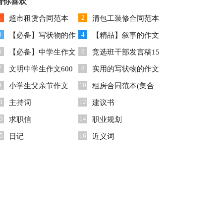
猜你喜欢
篇
1
2
超市租赁合同范本
清包工装修合同范本
3
4
【必备】写状物的作
【精品】叙事的作文
5
6
文10篇
【必备】中学生作文
600字3篇
竞选班干部发言稿15
7
8
600字合集七篇
文明中学生作文600
篇
实用的写状物的作文
9
10
字汇编9篇
小学生父亲节作文
集合六篇
租房合同范本(集合
1
12
主持词
15篇)
建议书
3
14
求职信
职业规划
5
16
日记
近义词