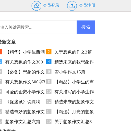
会员登录
会员注册
最新文章
1
2
【精华】小学生西湖
关于想象的作文3篇
3
4
的作文10篇
有关想象的作文300
精选未来的我想象作
5
6
字8篇
【必备】想象的作文
文合集9篇
雪小学作文15篇
7
8
汇总六篇
有关想象作文300字3
【精品】小学生的声
9
10
篇
可爱的企鹅小学作文
音的作文三篇
有关描写的小学生作
1
12
《捉迷藏》说课稿
文合集7篇
精选未来的想象作文
3
14
精选奇妙的想象作文
合集五篇
【精选】月亮的想象
5
16
汇总九篇
想象作文汇总六篇
作文锦集九篇
关于想象作文汇总8