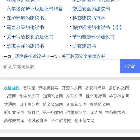
六年级保护环境建议书15篇
交通安全的建议书
保护环境的建议书。
检察建议书范本
写给班级的建议书
保护环境的建议书【荐】
关于写给校长的建议书
节约能源环保建议书
给班主任的建议书
监察建议书
环境保护建议书
关于校园安全的建议书
上一篇：
下一篇：
音响屋
尹破魔博客
开源作文网
谷夏时尚网
盈妍作文网
友情链接
:
书童网
华中范文网
知网论文网
精英文库
桃李阅读网
格灵范文网
大通网
日子宝文库
范文资源网
杨嘉莺文库
微蕲范文网
彩虹文库网
搜答网
第一职文网
骁雄职场网
昕梦网
智鼎餐饮网
高尔夫文库
清风教育网
全生教育网
创正范文网