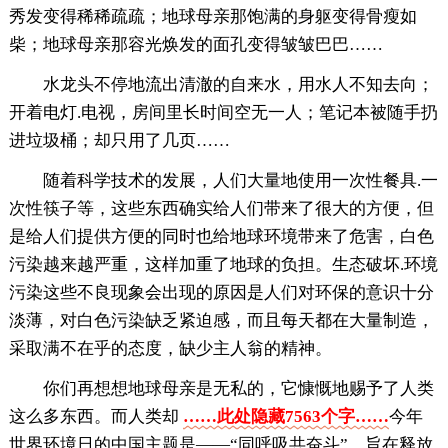
秀发变得稀稀疏疏；地球母亲那饱满的身躯变得骨瘦如
柴；地球母亲那容光焕发的面孔变得皱皱巴巴……
水龙头不停地流出清澈的自来水，用水人不知去向；
开着电灯.电视，房间里长时间空无一人；笔记本被随手扔
进垃圾桶；却只用了几页……
随着科学技术的发展，人们大量地使用一次性餐具.一
次性筷子等，这些东西确实给人们带来了很大的方便，但
是给人们提供方便的同时也给地球环境带来了危害，白色
污染越来越严重，这样加重了地球的负担。生态破坏.环境
污染这些不良现象会出现的原因是人们对环保的意识十分
淡薄，对白色污染缺乏紧迫感，而且每天都在大量制造，
采取满不在乎的态度，缺少主人翁的精神。
你们再想想地球母亲是无私的，它慷慨地赐予了人类
这么多东西。而人类却
……此处隐藏7563个字……
今年
世界环境日的中国主题是——“同呼吸共奋斗”，旨在释放